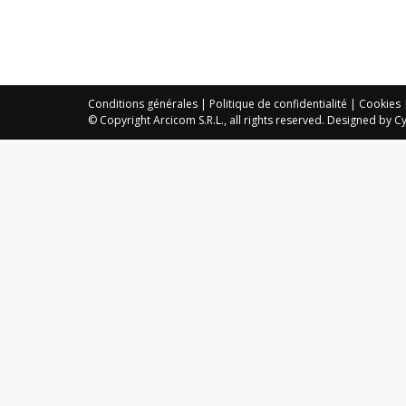
Conditions générales
|
Politique de confidentialité
|
Cookies
© Copyright Arcicom S.R.L., all rights reserved. Designed by
Cy