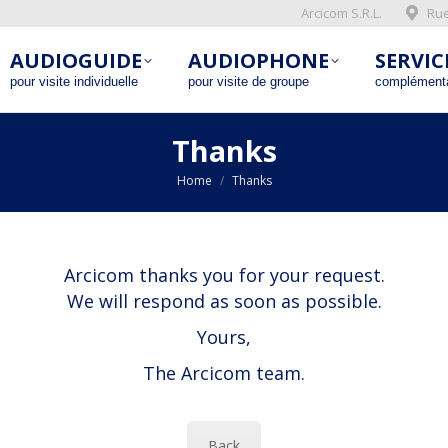
Arcicom S.R.L.
Rue
AUDIOGUIDE
AUDIOPHONE
SERVI
AUDIOGUIDE
pour visite individuelle
AUDIOPHONE
pour visite de groupe
SERVIC
complémen
pour visite individuelle
pour visite de groupe
complémenta
Thanks
You are here:
Home
Thanks
Arcicom thanks you for your request.
We will respond as soon as possible.
Yours,
The Arcicom team.
Back